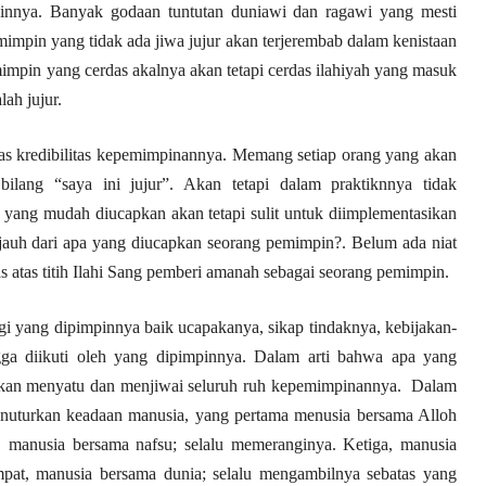
mpinnya. Banyak godaan tuntutan duniawi dan ragawi yang mesti
impin yang tidak ada jiwa jujur akan terjerembab dalam kenistaan
impin yang cerdas akalnya akan tetapi cerdas ilahiyah yang masuk
ah jujur.
s kredibilitas kepemimpinannya. Memang setiap orang yang akan
ilang “saya ini jujur”. Akan tetapi dalam praktiknnya tidak
 yang mudah diucapkan akan tetapi sulit untuk diimplementasikan
 jauh dari apa yang diucapkan seorang pemimpin?. Belum ada niat
s atas titih Ilahi Sang pemberi amanah sebagai seorang pemimpin.
i yang dipimpinnya baik ucapakanya, sikap tindaknya, kebijakan-
gga diikuti oleh yang dipimpinnya. Dalam arti bahwa apa yang
irkan menyatu dan menjiwai seluruh ruh kepemimpinannya. Dalam
nuturkan keadaan manusia, yang pertama menusia bersama Alloh
, manusia bersama nafsu; selalu memeranginya. Ketiga, manusia
mpat, manusia bersama dunia; selalu mengambilnya sebatas yang