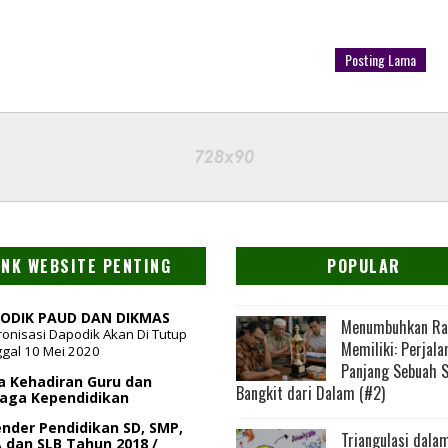
Posting Lama
INK WEBSITE PENTING
POPULAR
ODIK PAUD DAN DIKMAS
Menumbuhkan Ra
ronisasi Dapodik Akan Di Tutup
Memiliki: Perjala
gal 10 Mei 2020
Panjang Sebuah 
a Kehadiran Guru dan
Bangkit dari Dalam (#2)
aga Kependidikan
ender Pendidikan SD, SMP,
Triangulasi dala
 dan SLB Tahun 2018 /