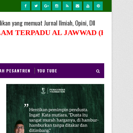
ikan yang memuat Jurnal Ilmiah, Opini, Dll
P
U
S
A
T
P
E
AH PESANTREN
YOU TUBE