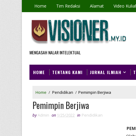
Home
Tim Redaksi
Alamat
Video Kulia
MENGASAH NALAR INTELEKTUAL
HOME
TENTANG KAMI
JURNAL ILMIAH
T
Home
/
Pendidikan
/
Pemimpin Berjiwa
Pemimpin Berjiwa
by
Admin
on
1/25/2022
in
Pendidikan
PEM